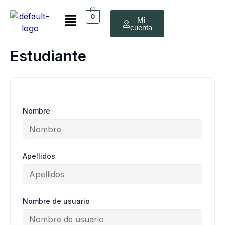
Ir
Menú
al
0
Mi
cuenta
contenido
Estudiante
Nombre
Apellidos
Nombre de usuario