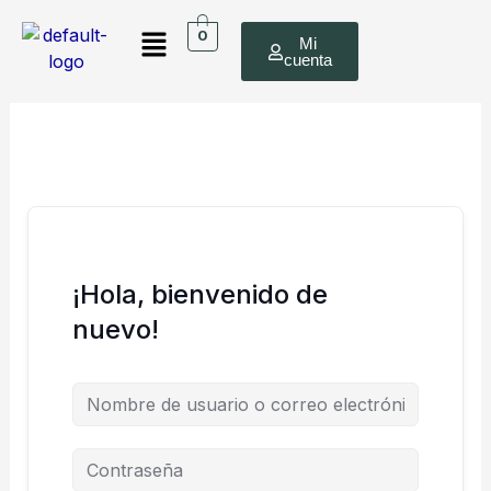
Ir
Menú
al
0
Mi
cuenta
contenido
¡Hola, bienvenido de
nuevo!