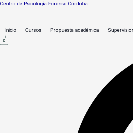
Ir
Centro de Psicología Forense Córdoba
al
contenido
Inicio
Cursos
Propuesta académica
Supervisio
0