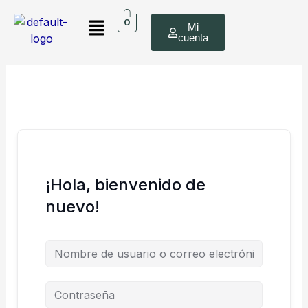
Ir
Menú
al
0
Mi
cuenta
contenido
¡Hola, bienvenido de
nuevo!