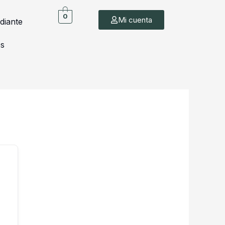
0
Mi cuenta
diante
es