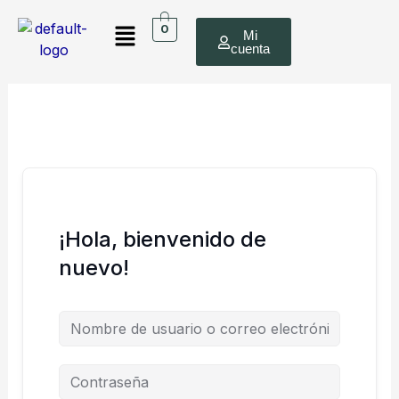
Ir
Menú
al
0
Mi
cuenta
contenido
¡Hola, bienvenido de
nuevo!