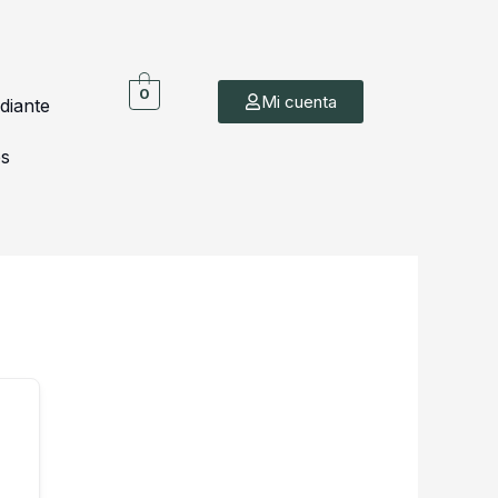
0
Mi cuenta
diante
es