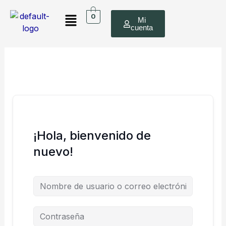
Ir
Menú
al
0
Mi
cuenta
contenido
¡Hola, bienvenido de
nuevo!