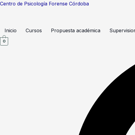
Ir
Centro de Psicología Forense Córdoba
al
contenido
Inicio
Cursos
Propuesta académica
Supervisio
0