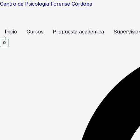
Ir
Centro de Psicología Forense Córdoba
al
contenido
Inicio
Cursos
Propuesta académica
Supervisio
0