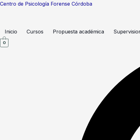
Ir
Centro de Psicología Forense Córdoba
al
contenido
Inicio
Cursos
Propuesta académica
Supervisio
0