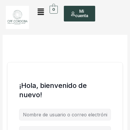
Ir
Menú
al
0
Mi
cuenta
contenido
¡Hola, bienvenido de
nuevo!